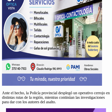
Ante el hecho, la Policía provin­cial desplegó un oper­a­ti­vo cer­ro­jo en
dis­tin­tas rutas de la región, mien­tras con­tinúan las inves­ti­ga­ciones
para dar con los autores del asalto.