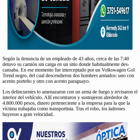
Según la denun­cia de un emplea­do de 43 años, cer­ca de las 7:40
detu­vo su camión sin car­ga en un sitio donde habit­ual­mente des­
cans­a­ba. En ese momen­to fue inter­cep­ta­do por un Volk­swa­gen Gol
Trend negro, del cual descendieron dos hom­bres arma­dos: uno con
acen­to porteño y otro con acen­to paraguayo.
Los delin­cuentes lo ame­nazaron con un arma de fuego y revis­aron el
inte­ri­or del vehícu­lo. Allí encon­traron y sus­tra­jeron alrede­dor de
4.800.000 pesos, dinero perteneciente a la empre­sa para la que la
víc­ti­ma tra­ba­ja­ba como trans­portista. Tras el robo, los ladrones
huyeron a gran veloci­dad.