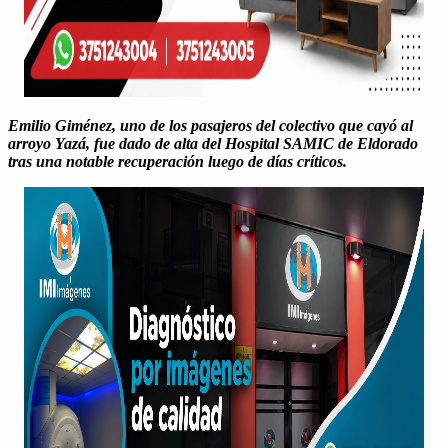
Emilio Giménez, uno de los pasajeros del colec­ti­vo que cayó al
arroyo Yazá, fue dado de alta del Hos­pi­tal SAMIC de Eldo­ra­do
tras una notable recu­peración luego de días críti­cos.