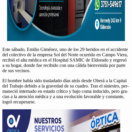
Este sába­do, Emilio Giménez, uno de los 29 heri­dos en el acci­dente
del colec­ti­vo de la empre­sa Sol del Norte ocur­ri­do en Cam­po Viera,
recibió el alta médi­ca en el Hos­pi­tal SAMIC de Eldo­ra­do y regresó
a su hog­ar, donde fue recibido con una cál­i­da bien­veni­da por parte
de sus veci­nos.
El hom­bre había sido traslada­do días atrás des­de Oberá a la Cap­i­tal
del Tra­ba­jo debido a la gravedad de su cuadro. Tras el sinie­stro, per­
maneció inter­na­do en esta­do críti­co y bajo coma induci­do, pero gra­
cias a la aten­ción médi­ca y a una evolu­ción favor­able y con­stante,
logró recu­per­arse.