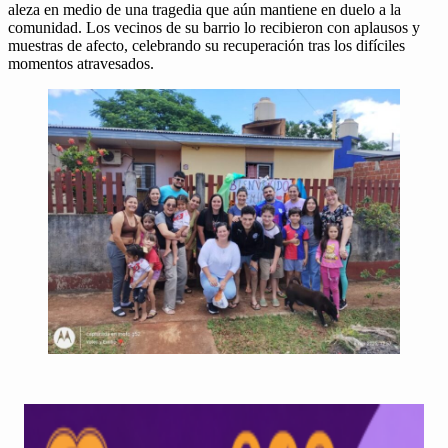
aleza en medio de una trage­dia que aún mantiene en due­lo a la
comu­nidad. Los veci­nos de su bar­rio lo reci­bieron con aplau­sos y
mues­tras de afec­to, cel­e­bran­do su recu­peración tras los difí­ciles
momen­tos atrav­es­a­dos.