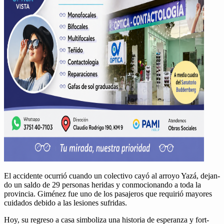
El acci­dente ocur­rió cuan­do un colec­ti­vo cayó al arroyo Yazá, dejan­
do un sal­do de 29 per­sonas heri­das y con­mo­cio­nan­do a toda la
provin­cia. Giménez fue uno de los pasajeros que requir­ió may­ores
cuida­dos debido a las lesiones sufridas.
Hoy, su regre­so a casa sim­boliza una his­to­ria de esper­an­za y for­t­