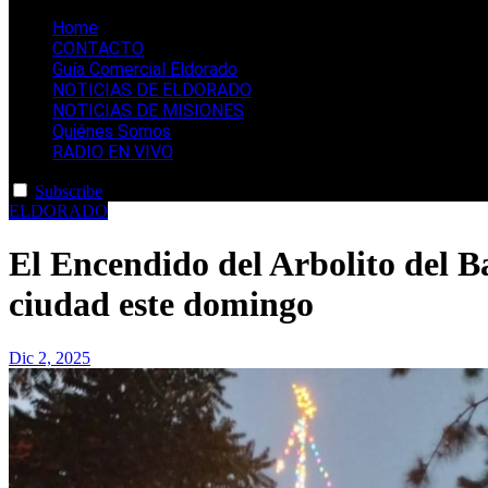
Eldorado Noticias
Plataforma de información y noticias de Eldorado, Mision
Home
CONTACTO
Guía Comercial Eldorado
NOTICIAS DE ELDORADO
NOTICIAS DE MISIONES
Quiénes Somos
RADIO EN VIVO
Subscribe
ELDORADO
El Encendido del Arbolito del B
ciudad este domingo
Dic 2, 2025