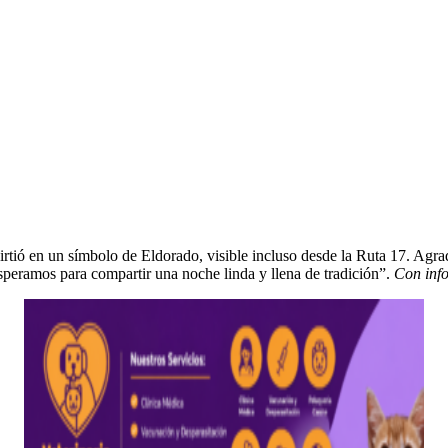
vir­tió en un sím­bo­lo de Eldo­ra­do, vis­i­ble inclu­so des­de la Ruta 17. 
esper­amos para com­par­tir una noche lin­da y llena de tradi­ción”.
Con info