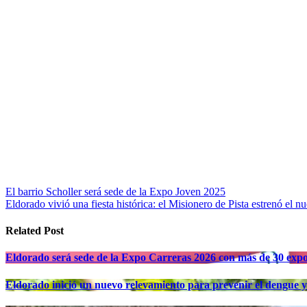
Navegación
El barrio Scholler será sede de la Expo Joven 2025
Eldorado vivió una fiesta histórica: el Misionero de Pista estrenó el n
de
entradas
Related Post
Eldorado será sede de la Expo Carreras 2026 con más de 30 expo
Eldorado inició un nuevo relevamiento para prevenir el dengue 