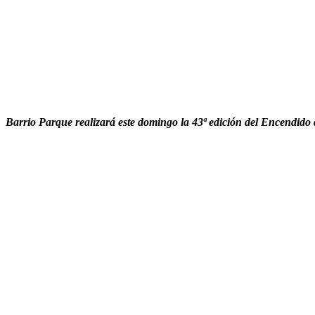
Bar­rio Par­que realizará este domin­go la 43ª edi­ción del Encen­di­do 