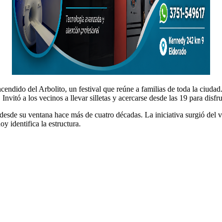
­di­do del Arboli­to, un fes­ti­val que reúne a famil­ias de toda la ciu­dad. R
. Invitó a los veci­nos a lle­var sil­letas y acer­carse des­de las 19 para dis­f
es­de su ven­tana hace más de cua­tro décadas. La ini­cia­ti­va surgió del ve
iden­ti­fi­ca la estruc­tura.