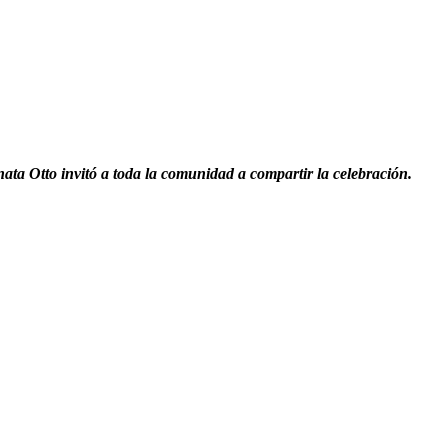
na­ta Otto invitó a toda la comu­nidad a com­par­tir la cel­e­bración.