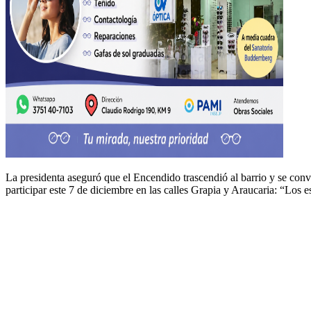
La pres­i­den­ta ase­guró que el Encen­di­do trascendió al bar­rio y se con­
par­tic­i­par este 7 de diciem­bre en las calles Grapia y Arau­caria: “Los 