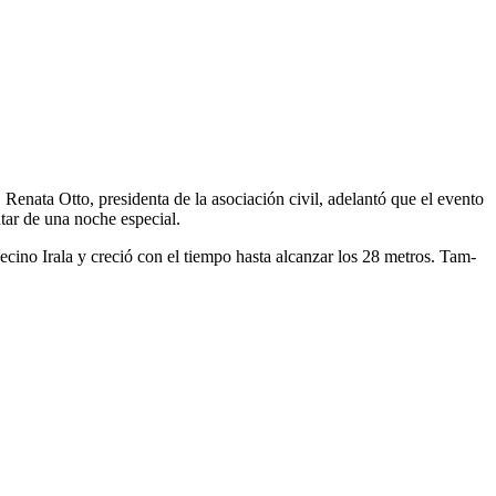
ena­ta Otto, pres­i­den­ta de la aso­ciación civ­il, ade­lan­tó que el even­to
ru­tar de una noche espe­cial.
ci­no Irala y cre­ció con el tiem­po has­ta alcan­zar los 28 met­ros. Tam­