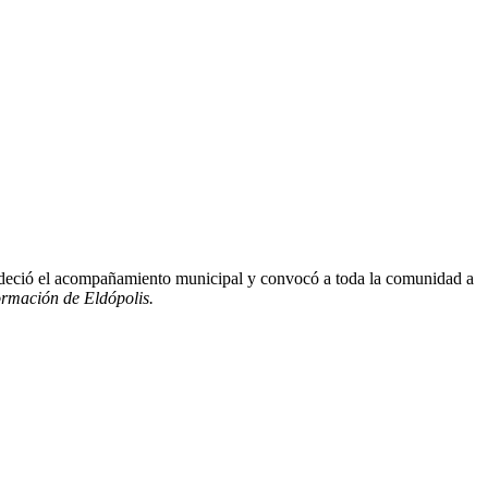
Agrade­ció el acom­pañamien­to munic­i­pal y con­vocó a toda la comu­nidad a
r­ma­ción de Eldópo­lis.