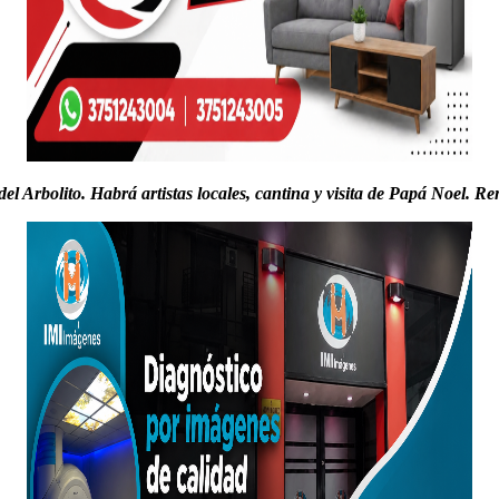
del Arboli­to. Habrá artis­tas locales, can­ti­na y visi­ta de Papá Noel. Re