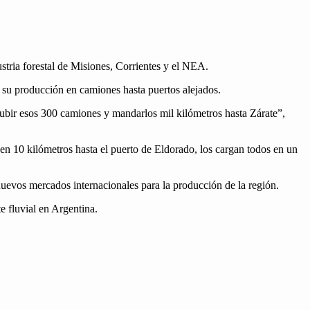
ndus­tria fore­stal de Misiones, Cor­ri­entes y el NEA.
u pro­duc­ción en camiones has­ta puer­tos ale­ja­dos.
subir esos 300 camiones y man­dar­los mil kilómet­ros has­ta Zárate”,
cen 10 kilómet­ros has­ta el puer­to de Eldo­ra­do, los car­gan todos en un
 nuevos mer­ca­dos inter­na­cionales para la pro­duc­ción de la región.
te flu­vial en Argenti­na.