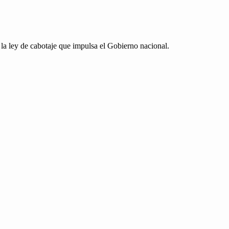
la ley de cab­o­ta­je que impul­sa el Gob­ier­no nacional.