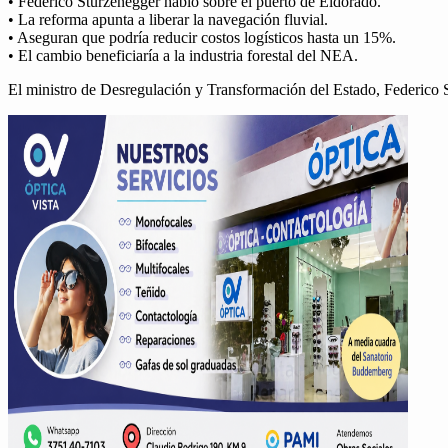
• Fed­eri­co Sturzeneg­ger habló sobre el puer­to de Eldo­ra­do.
• La refor­ma apun­ta a lib­er­ar la nave­gación flu­vial.
• Ase­gu­ran que podría reducir cos­tos logís­ti­cos has­ta un 15%.
• El cam­bio ben­e­fi­cia­ría a la indus­tria fore­stal del NEA.
El min­istro de Desreg­u­lación y Trans­for­ma­ción del Esta­do, Fed­eri­co 