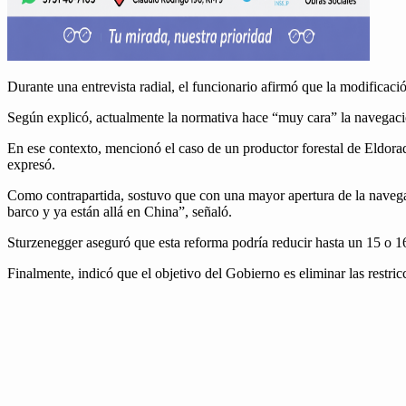
Durante una entre­vista radi­al, el fun­cionario afir­mó que la mod­i­fi­cación
Según explicó, actual­mente la nor­ma­ti­va hace “muy cara” la nave­gación
En ese con­tex­to, men­cionó el caso de un pro­duc­tor fore­stal de Eldo­
expresó.
Como con­tra­parti­da, sos­tu­vo que con una may­or aper­tu­ra de la nave­ga
bar­co y ya están allá en Chi­na”, señaló.
Sturzeneg­ger ase­guró que esta refor­ma podría reducir has­ta un 15 o 16 po
Final­mente, indicó que el obje­ti­vo del Gob­ier­no es elim­i­nar las restric