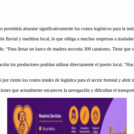
 per­mi­tiría abaratar sig­ni­fica­ti­va­mente los cos­tos logís­ti­cos para la i
 flu­vial y marí­ti­ma local, lo que obliga a muchas empre­sas a trasladar s
ra­do. “Para llenar un bar­co de madera nece­si­ta 300 camiones. Tiene que 
ción los pro­duc­tores podrían uti­lizar direc­ta­mente el puer­to local. “Ha
r cien­to los cos­tos totales de logís­ti­ca para el sec­tor fore­stal y abrir
­ciones que actual­mente encar­e­cen la nave­gación y difi­cul­tan el trans­por