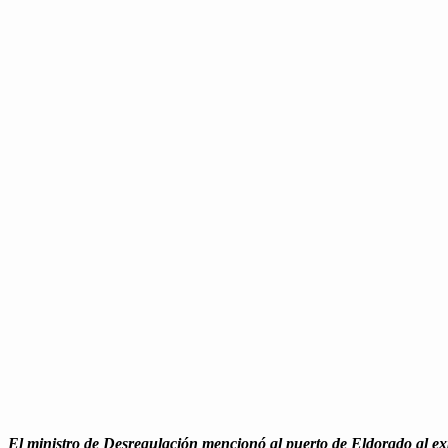
El min­istro de Desreg­u­lación men­cionó al puer­to de Eldo­ra­do al exp