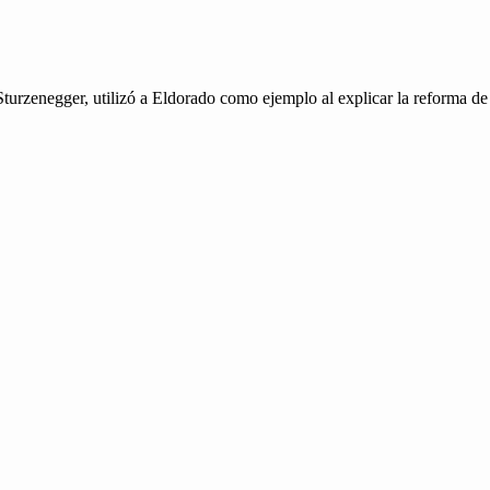
Sturzeneg­ger, uti­lizó a Eldo­ra­do como ejem­p­lo al explicar la refor­ma de 