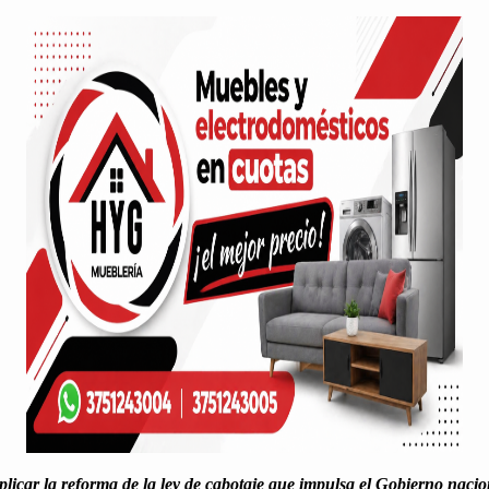
licar la refor­ma de la ley de cab­o­ta­je que impul­sa el Gob­ier­no nacio