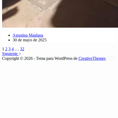
Agustina Maidana
30 de mayo de 2025
1
2
3
4
…
32
Siguiente
Copyright © 2026 - Tema para WordPress de
CreativeThemes